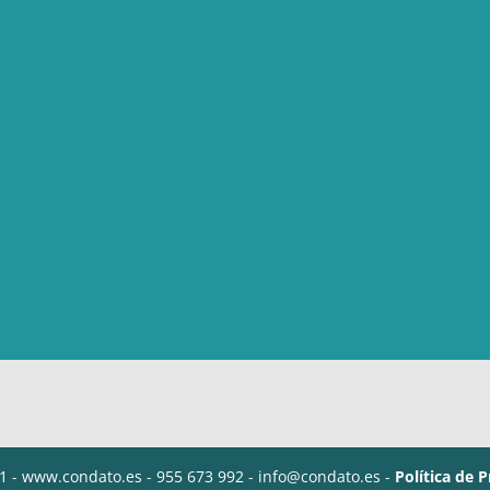
1 - www.condato.es - 955 673 992 - info@condato.es -
Política de 